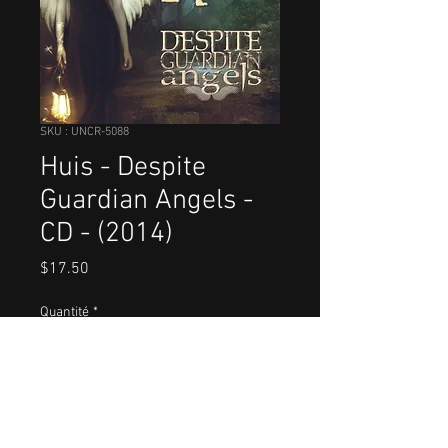
SKU : UNCR-5088
Huis - Despite
Guardian Angels -
CD - (2014)
Prix
$17.50
Quantité
*
Ajouter au panier